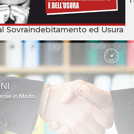
al Sovraindebitamento ed Usura
NI
ersie in Modo