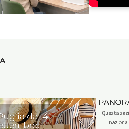
NA
PANOR
Questa sezi
 Puglia dal 4
nazional
settembre.