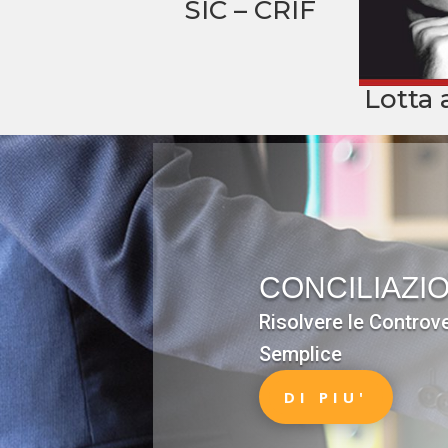
SIC – CRIF
Lotta 
CONCILIAZIO
Risolvere le Controv
Semplice
DI PIU'