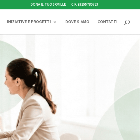
DONA IL TUO 5XMILLE
C.F. 93255780723
INIZIATIVE E PROGETTI
DOVE SIAMO
CONTATTI