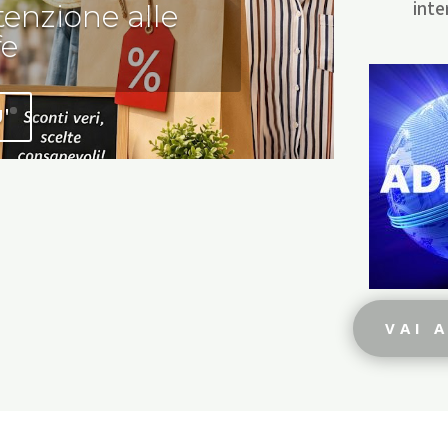
inte
enzione alle
fe
U'
VAI 