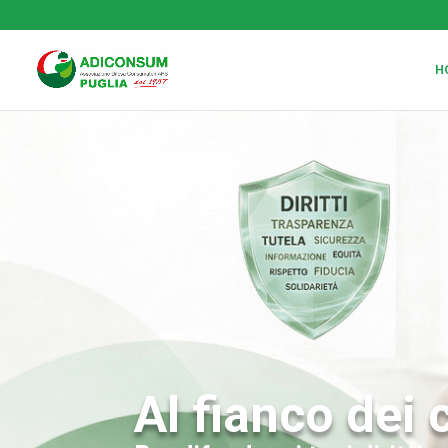
H
Al fianco dei