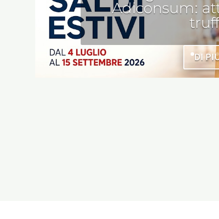
Adiconsum: att
truf
DI PI