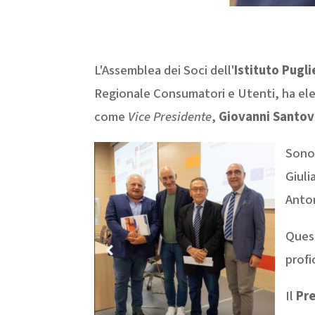
L'Assemblea dei Soci dell'
Istituto Pugl
Regionale Consumatori e Utenti, ha elet
come
Vice Presidente
,
Giovanni Santov
Sono 
Giuli
Anton
Quest
profi
Il
Pre