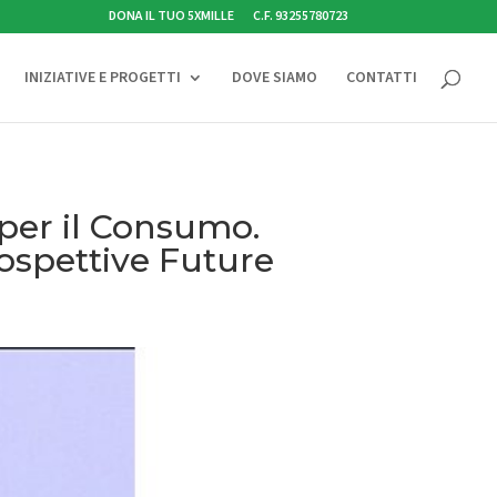
DONA IL TUO 5XMILLE
C.F. 93255780723
INIZIATIVE E PROGETTI
DOVE SIAMO
CONTATTI
e per il Consumo.
ospettive Future