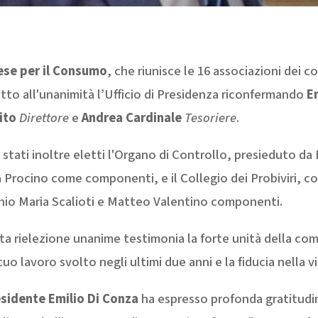
iese per il Consumo
, che riunisce le 16 associazioni dei c
to all'unanimità l’Ufficio di Presidenza riconfermando
E
ito
Direttore
e
Andrea Cardinale
Tesoriere
.
stati inoltre eletti l'Organo di Controllo, presieduto d
a Procino come componenti, e il Collegio dei Probiviri, 
io Maria Scalioti e Matteo Valentino componenti.
a rielezione unanime testimonia la forte unità della com
cuo lavoro svolto negli ultimi due anni e la fiducia nella v
sidente Emilio Di Conza
ha espresso profonda gratitudine