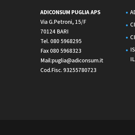
ADICONSUM PUGLIA
APS
A
Via G.Petroni, 15/F
C
70124 BARI
C
Tel. 080 5968295
I
Fax 080 5968323
I
Mail:puglia@adiconsum.it
Cod.Fisc. 93255780723