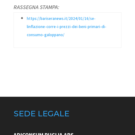
RASSEGNA STAMPA:
https://bariseranews.it/2024/01/16/se-
linflazione-corre-i-prezzi-dei-beni-primari-di-
consumo-galoppano/
SEDE LEGALE