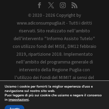
© 2020 - 2026 Copyright by
www.adiconsumpuglia.it - Tutti i diritti
riservati. Sito realizzato nell'ambito
dell'intervento "Informo Assisto Tutelo"
con utilizzo fondi del MISE, DM12 febbraio
2019, ripartizione 2018. Implementato
nell'ambito del programma generale di
intervento della Regione Puglia con
l'utilizzo dei Fondi del MIMIT ai sensi del
D.M. 06/05/2022. Il sito è stato aggiornato
Usiamo i cookie per fornirti la miglior esperienza d'uso e
navigazione sul nostro sito web.
"Programma di iniziative per la tutela dei
Puoi leggere di più sui cookie che usiamo e negare il consenso
in
impostazioni
.
consumatori 2024/2025 realizzato con i
fondi della Regione Puglia"
Accetta