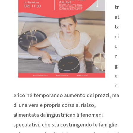
tr
at
ta
di
u
n
g
e
n
erico né temporaneo aumento dei prezzi, ma
di una vera e propria corsa al rialzo,
alimentata da ingiustificabili fenomeni
speculativi, che sta costringendo le famiglie