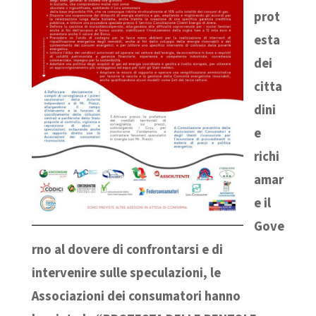
prot
esta
dei
citta
dini
e
richi
amar
e il
Gove
rno al dovere di confrontarsi e di
intervenire sulle speculazioni, le
Associazioni dei consumatori hanno