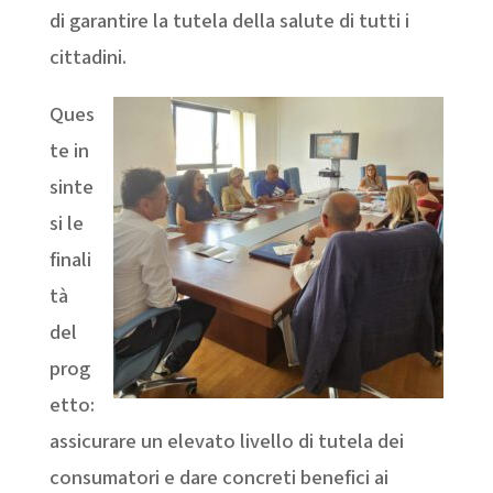
di garantire la tutela della salute di tutti i
cittadini.
Ques
te in
sinte
si le
finali
tà
del
prog
etto:
assicurare un elevato livello di tutela dei
consumatori e dare concreti benefici ai