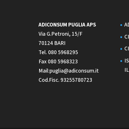
ADICONSUM PUGLIA
APS
A
Via G.Petroni, 15/F
C
70124 BARI
C
Tel. 080 5968295
I
Fax 080 5968323
I
Mail:puglia@adiconsum.it
Cod.Fisc. 93255780723