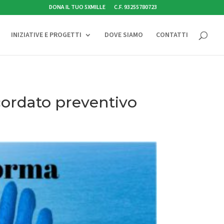
DONA IL TUO 5XMILLE
C.F. 93255780723
INIZIATIVE E PROGETTI
DOVE SIAMO
CONTATTI
cordato preventivo