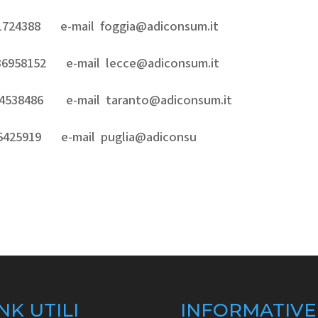
24388 e-mail foggia@adiconsum.it
836958152 e-mail lecce@adiconsum.it
94538486 e-mail taranto@adiconsum.it
425919 e-mail puglia@adiconsu
NK UTILI
INFORMATIVE