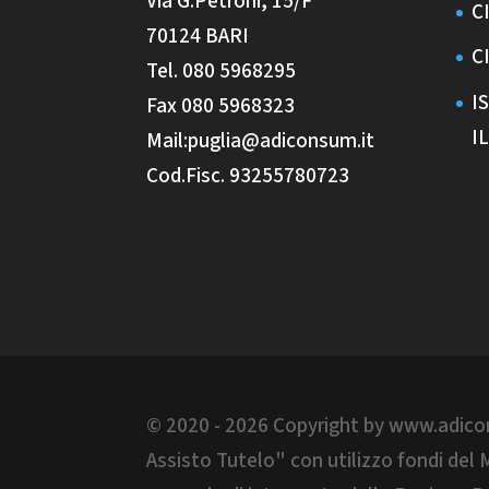
Via G.Petroni, 15/F
C
70124 BARI
C
Tel. 080 5968295
I
Fax 080 5968323
I
Mail:puglia@adiconsum.it
Cod.Fisc. 93255780723
© 2020 - 2026 Copyright by www.adiconsu
Assisto Tutelo" con utilizzo fondi de