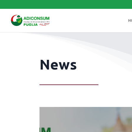
H
News