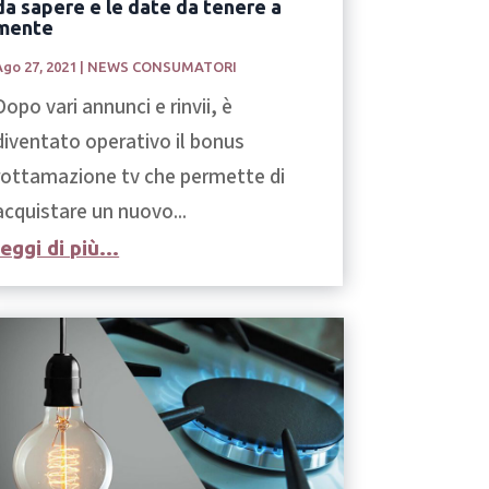
da sapere e le date da tenere a
mente
Ago 27, 2021
|
NEWS CONSUMATORI
Dopo vari annunci e rinvii, è
diventato operativo il bonus
rottamazione tv che permette di
acquistare un nuovo...
leggi di più...