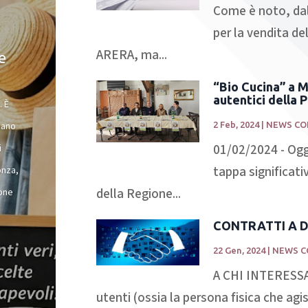
Come è noto, dal 
per la vendita de
ARERA, ma...
e
“Bio Cucina” a M
autentici della P
. È
2 Feb, 2024
|
NEWS CO
cano
01/02/2024 - Ogg
i
tappa significat
onza,
della Regione...
ione
CONTRATTI A 
22 Gen, 2024
|
NEWS C
A CHI INTERESSA:
utenti (ossia la persona fisica che agis