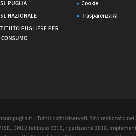
ISL PUGLIA
Cookie
ISL NAZIONALE
Trasparenza AI
STITUTO PUGLIESE PER
L CONSUMO
mpuglia.it - Tutti i diritti riservati. Sito realizzato n
l MISE, DM12 febbraio 2019, ripartizione 2018. Impleme