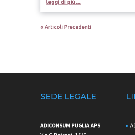
leggi di più...
« Articoli Precedenti
SEDE LEGALE
LI
ADICONSUM PUGLIA
APS
A