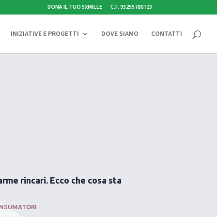
DONA IL TUO 5XMILLE
C.F. 93255780723
INIZIATIVE E PROGETTI
DOVE SIAMO
CONTATTI
arme rincari. Ecco che cosa sta
NSUMATORI