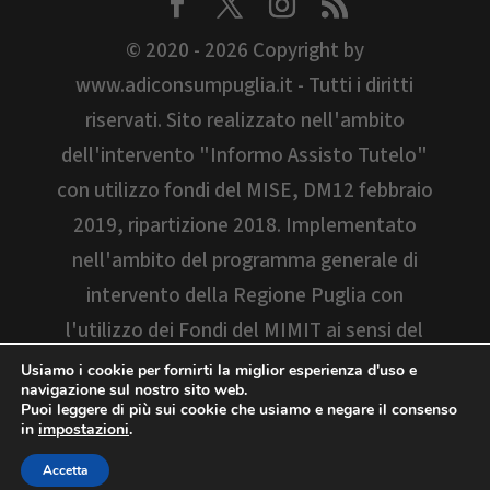
© 2020 - 2026 Copyright by
www.adiconsumpuglia.it - Tutti i diritti
riservati. Sito realizzato nell'ambito
dell'intervento "Informo Assisto Tutelo"
con utilizzo fondi del MISE, DM12 febbraio
2019, ripartizione 2018. Implementato
nell'ambito del programma generale di
intervento della Regione Puglia con
l'utilizzo dei Fondi del MIMIT ai sensi del
D.M. 06/05/2022. Il sito è stato aggiornato
Usiamo i cookie per fornirti la miglior esperienza d'uso e
navigazione sul nostro sito web.
"Programma di iniziative per la tutela dei
Puoi leggere di più sui cookie che usiamo e negare il consenso
in
impostazioni
.
consumatori 2024/2025 realizzato con i
fondi della Regione Puglia"
Accetta