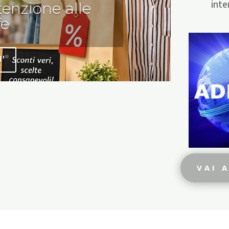
inte
enzione alle
fe
U'
VAI 