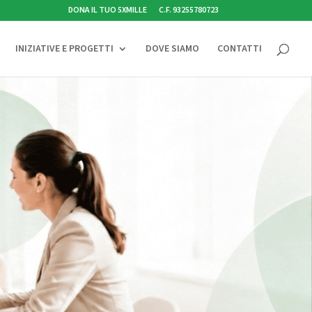
DONA IL TUO 5XMILLE
C.F. 93255780723
INIZIATIVE E PROGETTI
DOVE SIAMO
CONTATTI