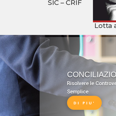
SIC – CRIF
Lotta 
CONCILIAZIO
Risolvere le Controv
Semplice
DI PIU'