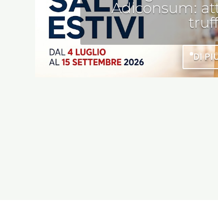
Adiconsum: att
truf
DI PI