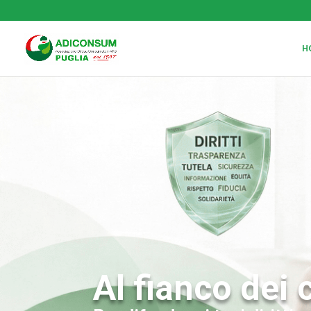
H
Al fianco dei