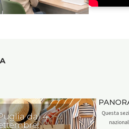
NA
PANOR
Questa sezi
 Puglia dal 4
nazional
settembre.