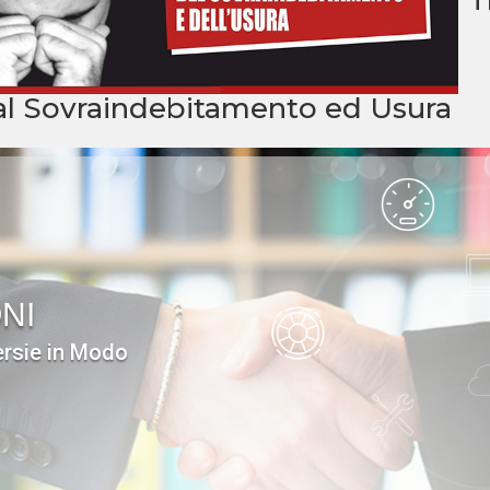
al Sovraindebitamento ed Usura
NI
ersie in Modo